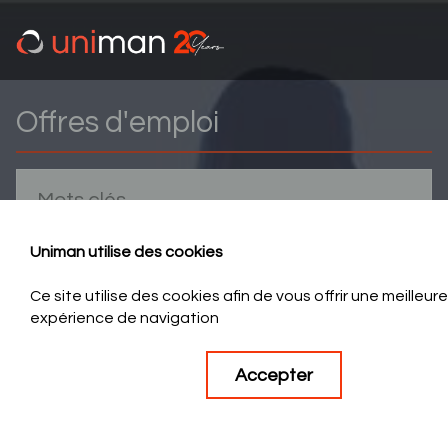
Offres d'emploi
Uniman utilise des cookies
Uniman utilise des cookies
Ce site utilise des cookies afin de vous offrir une meilleure
Ce site utilise des cookies afin de vous offrir une meilleure
expérience de navigation
expérience de navigation
Accepter
Accepter
64 offres correspondent à votre recherche
1
2
3
...
8
>