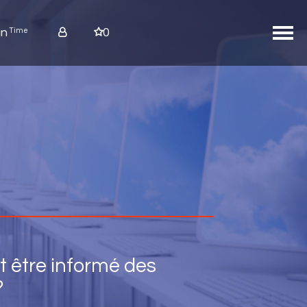
n
0
Time
t être informé des
?